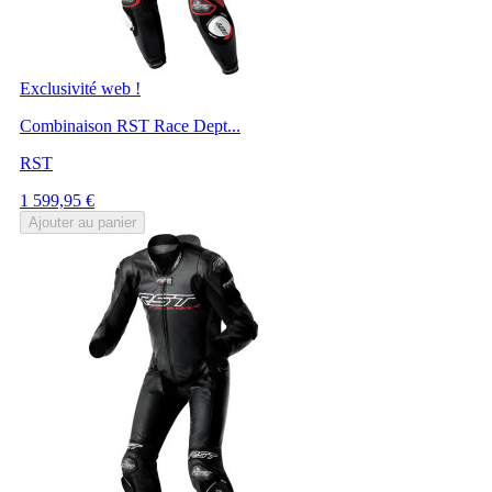
Exclusivité web !
Combinaison RST Race Dept...
RST
Prix
1 599,95 €
Ajouter au panier