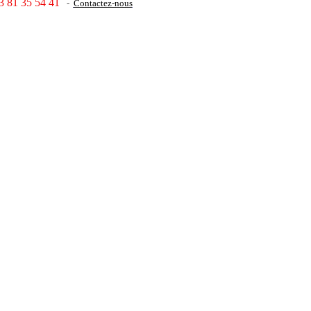
3 81 35 54 41
-
Contactez-nous