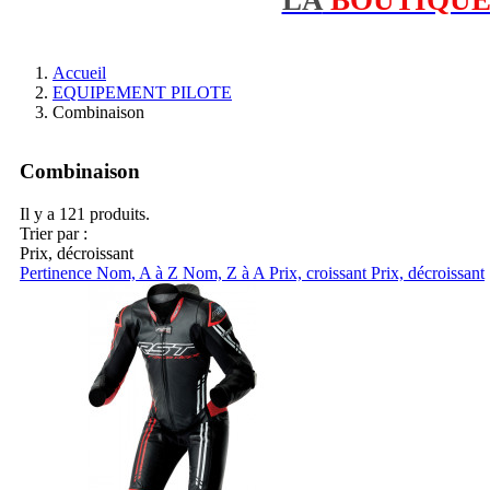
Accueil
EQUIPEMENT PILOTE
Combinaison
Combinaison
Il y a 121 produits.
Trier par :
Prix, décroissant
Pertinence
Nom, A à Z
Nom, Z à A
Prix, croissant
Prix, décroissant