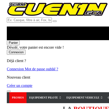
Ex:
Casque,
filtre
à
air,
Fox,
Panier
batterie
Désolé, votre panier est encore vide !
...
Connexion
Déjà client ?
Connexion
Mot de passe oublié ?
Nouveau client
Créer un compte
PROMOS
EQUIPEMENT PILOTE
EQUIPEMENT VEHICULE
LA
BOUTIQU