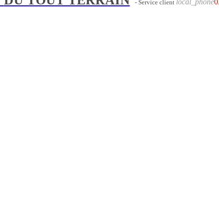
local_phone
0
- Service client