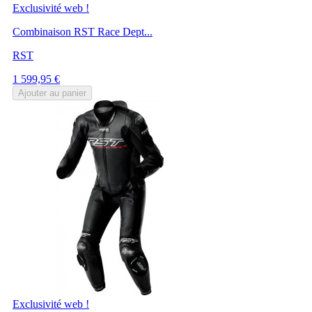
Exclusivité web !
Combinaison RST Race Dept...
RST
Prix
1 599,95 €
Ajouter au panier
Exclusivité web !