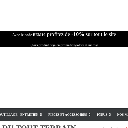
profitez de
-10%
sur tout le site
Avec le code
REM10
(hors produit déjà en promotion,soldes et motos)
OUTILLAGE - ENTRETIEN
PIECES ET ACCESSOIRES
PNEUS
NOS M
E
DU TOUT TERRAIN