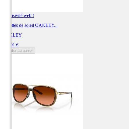
Exclusivité web !
Lunettes de soleil OAKLEY...
OAKLEY
Prix
254,01 €
Ajouter au panier