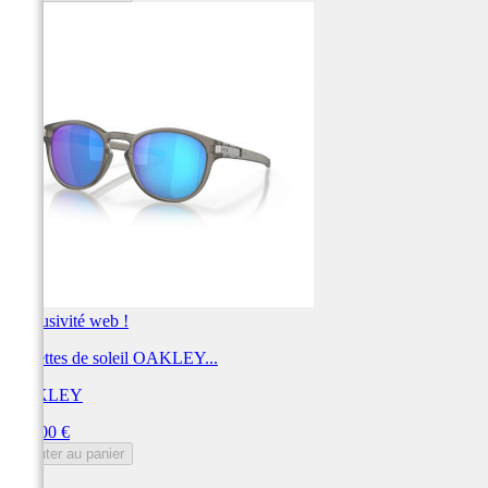
Exclusivité web !
Lunettes de soleil OAKLEY...
OAKLEY
Prix
222,00 €
Ajouter au panier