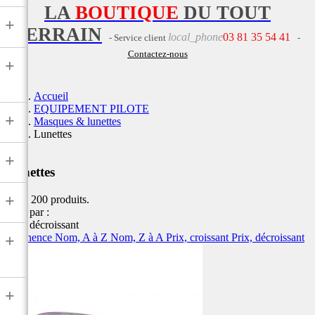
LA
BOUTIQUE
DU TOUT
+
TERRAIN
local_phone
03 81 35 54 41
- Service client
-
Contactez-nous
+
Accueil
EQUIPEMENT PILOTE
+
Masques & lunettes
Lunettes
+
Lunettes
+
Il y a 200 produits.
Trier par :
Prix, décroissant
Pertinence
Nom, A à Z
Nom, Z à A
Prix, croissant
Prix, décroissant
+
+