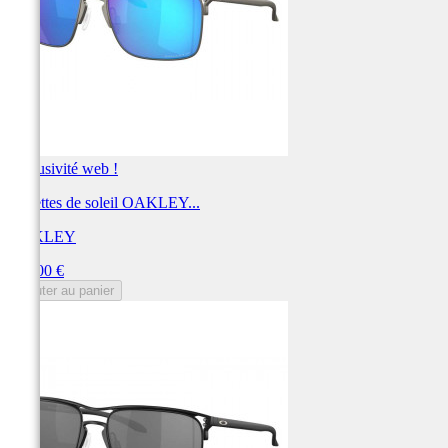
Exclusivité web !
Lunettes de soleil OAKLEY...
OAKLEY
Prix
306,00 €
Ajouter au panier