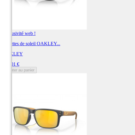
Exclusivité web !
Lunettes de soleil OAKLEY...
OAKLEY
Prix
212,01 €
Ajouter au panier