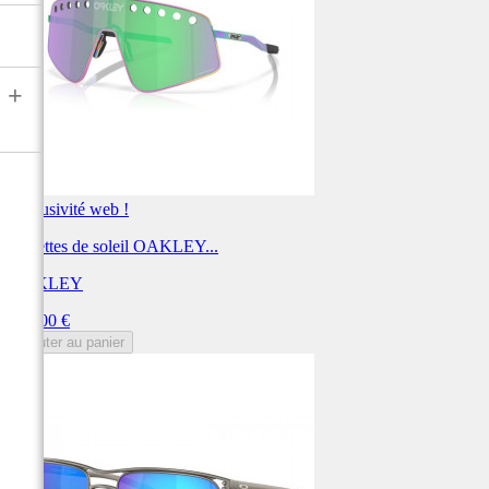
+
Exclusivité web !
Lunettes de soleil OAKLEY...
OAKLEY
Prix
324,00 €
Ajouter au panier