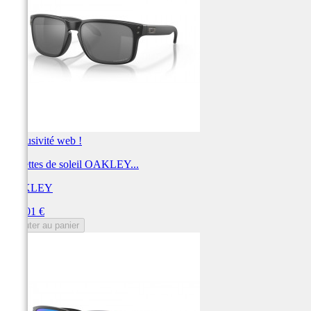
Exclusivité web !
Lunettes de soleil OAKLEY...
OAKLEY
Prix
212,01 €
Ajouter au panier