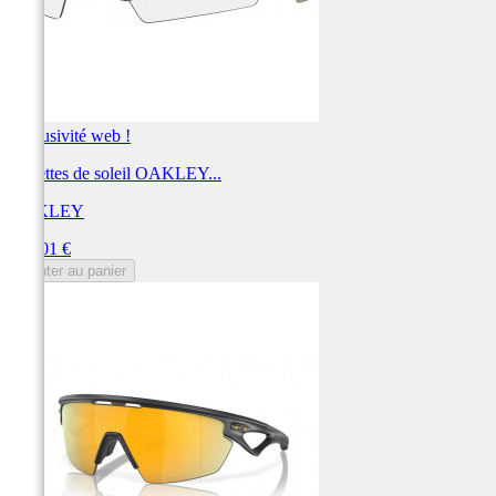
Exclusivité web !
Lunettes de soleil OAKLEY...
OAKLEY
Prix
272,01 €
Ajouter au panier