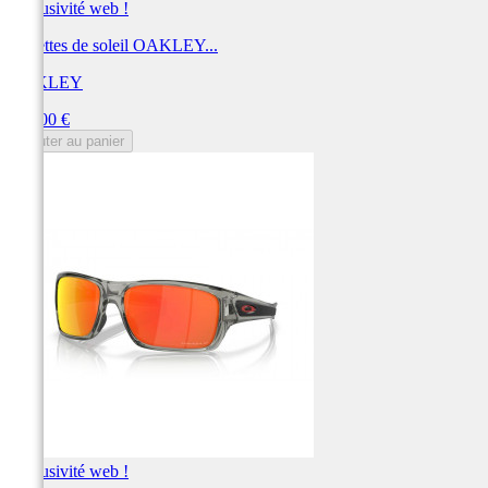
Exclusivité web !
Lunettes de soleil OAKLEY...
OAKLEY
Prix
238,00 €
Ajouter au panier
Exclusivité web !