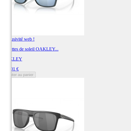
Exclusivité web !
Lunettes de soleil OAKLEY...
OAKLEY
Prix
212,01 €
Ajouter au panier