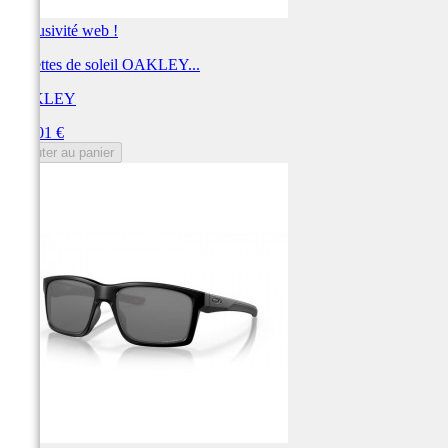
Exclusivité web !
Lunettes de soleil OAKLEY...
OAKLEY
Prix
254,01 €
Ajouter au panier