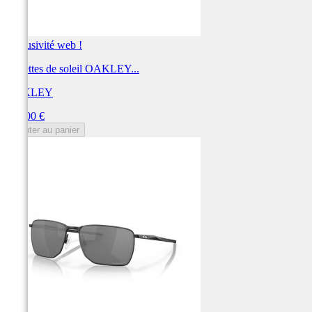
Exclusivité web !
Lunettes de soleil OAKLEY...
OAKLEY
Prix
208,00 €
Ajouter au panier