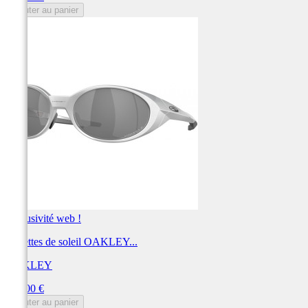
Ajouter au panier
Exclusivité web !
Lunettes de soleil OAKLEY...
OAKLEY
Prix
222,00 €
Ajouter au panier