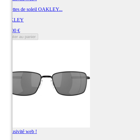
Lunettes de soleil OAKLEY...
OAKLEY
Prix
204,00 €
Ajouter au panier
Exclusivité web !