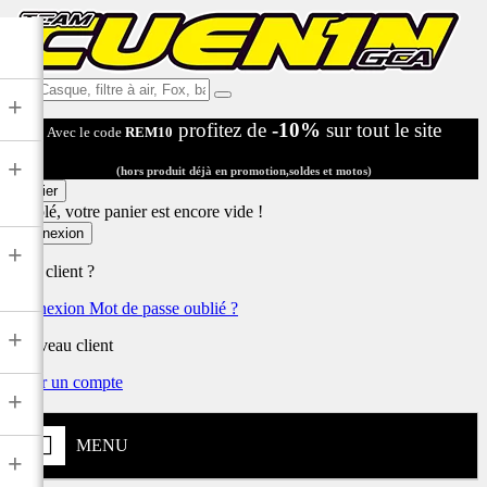
Ex:
+
Casque,
profitez de
-10%
sur tout le site
Avec le code
REM10
filtre
à
+
air,
(hors produit déjà en promotion,soldes et motos)
Fox,
Panier
batterie
Désolé, votre panier est encore vide !
...
Connexion
+
Déjà client ?
Connexion
Mot de passe oublié ?
+
Nouveau client
Créer un compte
+
MENU
+