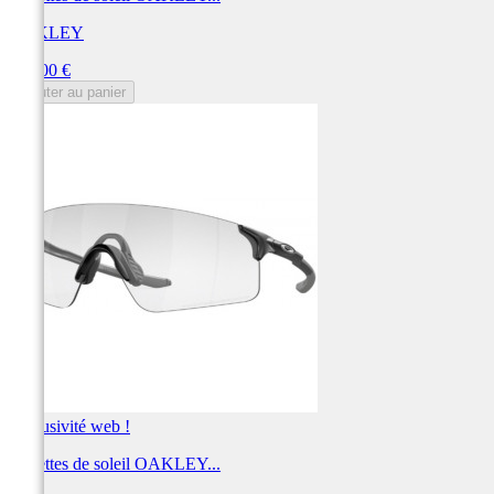
OAKLEY
Prix
238,00 €
Ajouter au panier
Exclusivité web !
Lunettes de soleil OAKLEY...