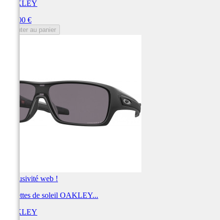
OAKLEY
Prix
228,00 €
Ajouter au panier
Exclusivité web !
Lunettes de soleil OAKLEY...
OAKLEY