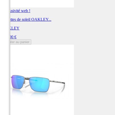
Exclusivité web !
Lunettes de soleil OAKLEY...
OAKLEY
Prix
204,00 €
Ajouter au panier