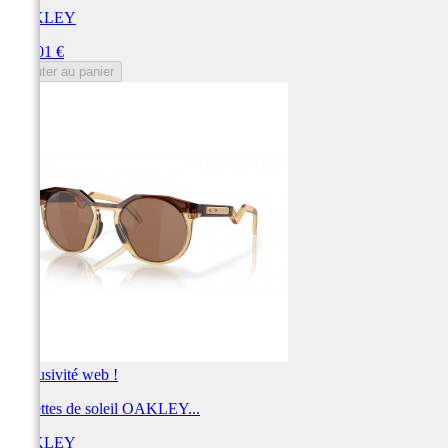
OAKLEY
Prix
194,01 €
Ajouter au panier
Exclusivité web !
Lunettes de soleil OAKLEY...
OAKLEY