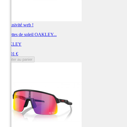
Exclusivité web !
Lunettes de soleil OAKLEY...
OAKLEY
Prix
212,01 €
Ajouter au panier