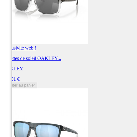
Exclusivité web !
Lunettes de soleil OAKLEY...
OAKLEY
Prix
212,01 €
Ajouter au panier