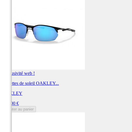
Exclusivité web !
Lunettes de soleil OAKLEY...
OAKLEY
Prix
214,00 €
Ajouter au panier