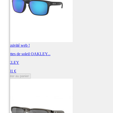
Exclusivité web !
Lunettes de soleil OAKLEY...
OAKLEY
Prix
212,01 €
Ajouter au panier