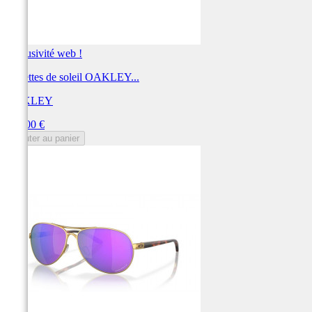
Exclusivité web !
Lunettes de soleil OAKLEY...
OAKLEY
Prix
256,00 €
Ajouter au panier