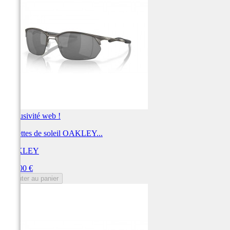
Exclusivité web !
Lunettes de soleil OAKLEY...
OAKLEY
Prix
214,00 €
Ajouter au panier