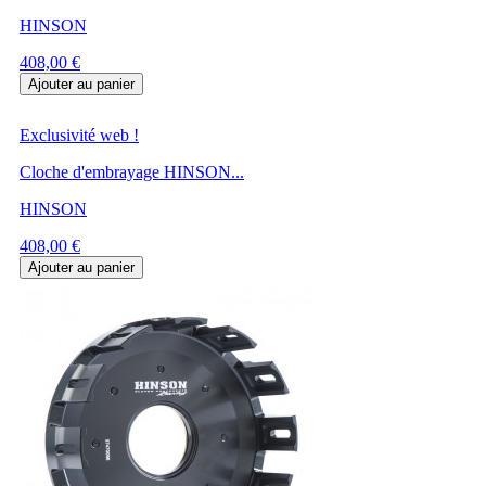
HINSON
Prix
408,00 €
Ajouter au panier
Exclusivité web !
Cloche d'embrayage HINSON...
HINSON
Prix
408,00 €
Ajouter au panier