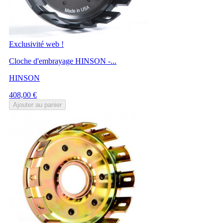
Exclusivité web !
Cloche d'embrayage HINSON -...
HINSON
Prix
408,00 €
Ajouter au panier