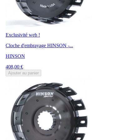
Exclusivité web !
Cloche d'embrayage HINSON -...
HINSON
Prix
408,00 €
Ajouter au panier