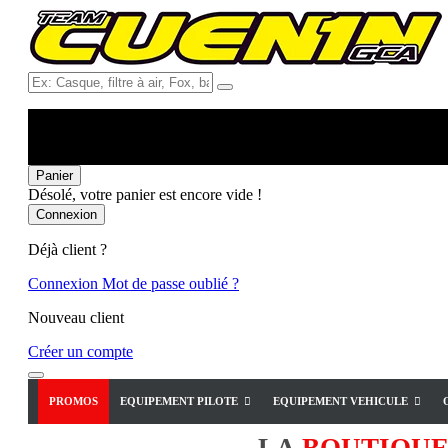
Ex:
Casque,
filtre
à
air,
Fox,
Panier
batterie
Désolé, votre panier est encore vide !
...
Connexion
Déjà client ?
Connexion
Mot de passe oublié ?
Nouveau client
Créer un compte
PROMOS
EQUIPEMENT PILOTE
EQUIPEMENT VEHICULE
LA
BOUTIQU