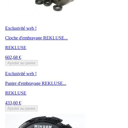
Exclusivité web !
Cloche d'embrayage REKLUSE...
REKLUSE
Prix
602,68 €
Ajouter au panier
Exclusivité web !
Panier d'embrayage REKLUSE...
REKLUSE
Prix
433,60 €
Ajouter au panier