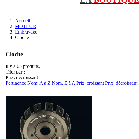
Accueil
MOTEUR
Embrayage
Cloche
Cloche
Il y a 65 produits.
Trier par :
Prix, décroissant
Pertinence
Nom, A à Z
Nom, Z à A
Prix, croissant
Prix, décroissant