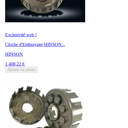
Exclusivité web !
Cloche d'Embrayage HINSON...
HINSON
Prix
1 408,22 €
Ajouter au panier