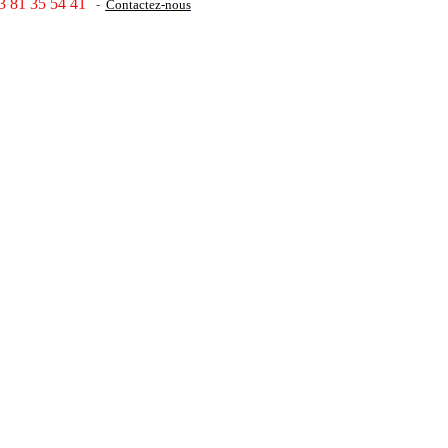
3 81 35 54 41
-
Contactez-nous