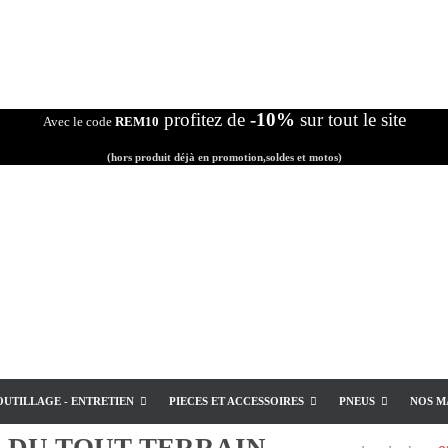
profitez de
-10%
sur tout le site
Avec le code
REM10
(hors produit déjà en promotion,soldes et motos)
OUTILLAGE - ENTRETIEN
PIECES ET ACCESSOIRES
PNEUS
NOS M
E
DU TOUT TERRAIN