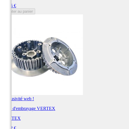
Prix
75,95 €
Ajouter au panier
Exclusivité web !
Noix d'embrayage VERTEX
VERTEX
Prix
74,72 €