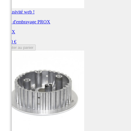
Exclusivité web !
Noix d'embrayage PROX
PROX
Prix
68,00 €
Ajouter au panier