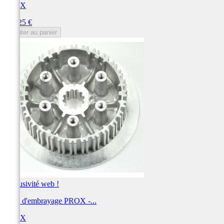
PROX
Prix
103,25 €
Ajouter au panier
Exclusivité web !
Noix d'embrayage PROX -...
PROX