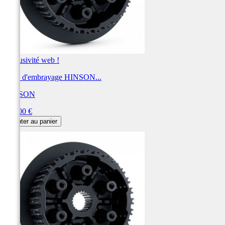
Exclusivité web !
Noix d'embrayage HINSON...
HINSON
Prix
420,00 €
Ajouter au panier