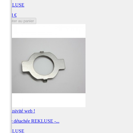
REKLUSE
Prix
10,88 €
Ajouter au panier
Exclusivité web !
Pièce détachée REKLUSE -...
REKLUSE