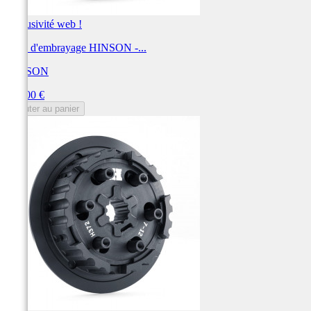
Exclusivité web !
Noix d'embrayage HINSON -...
HINSON
Prix
420,00 €
Ajouter au panier