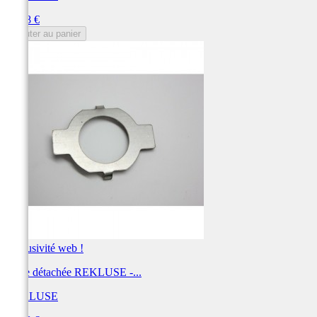
Prix
10,88 €
Ajouter au panier
Exclusivité web !
Pièce détachée REKLUSE -...
REKLUSE