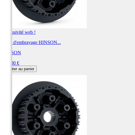
Exclusivité web !
Noix d'embrayage HINSON...
HINSON
Prix
420,00 €
Ajouter au panier