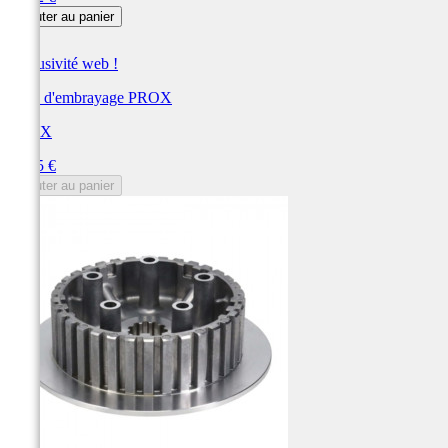
Ajouter au panier
Exclusivité web !
Noix d'embrayage PROX
PROX
Prix
68,15 €
Ajouter au panier