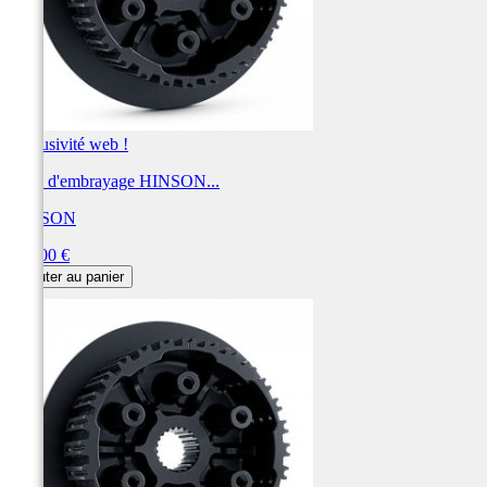
Exclusivité web !
Noix d'embrayage HINSON...
HINSON
Prix
420,00 €
Ajouter au panier