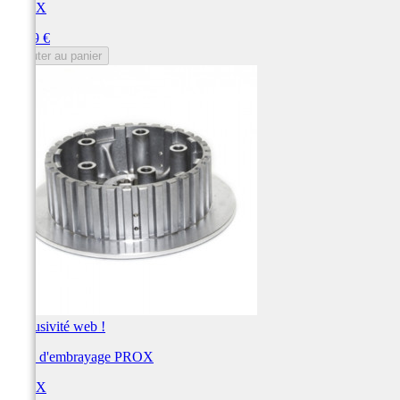
PROX
Prix
77,49 €
Ajouter au panier
Exclusivité web !
Noix d'embrayage PROX
PROX