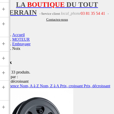
LA
BOUTIQUE
DU TOUT
+
TERRAIN
local_phone
03 81 35 54 41
- Service client
-
Contactez-nous
+
Accueil
MOTEUR
+
Embrayage
Noix
+
Noix
+
Il y a 33 produits.
Trier par :
Prix, décroissant
Pertinence
Nom, A à Z
Nom, Z à A
Prix, croissant
Prix, décroissant
+
+