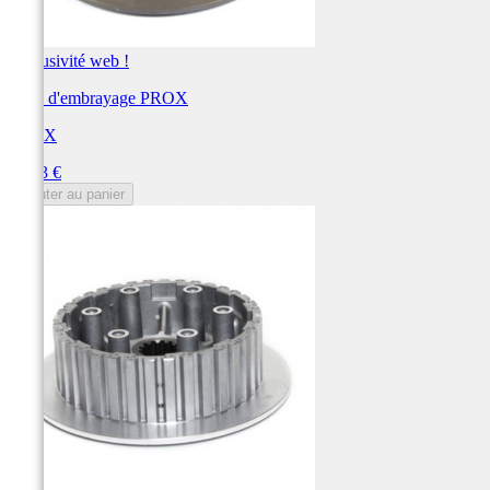
Exclusivité web !
Noix d'embrayage PROX
PROX
Prix
98,43 €
Ajouter au panier