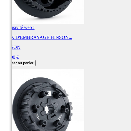
Exclusivité web !
NOIX D'EMBRAYAGE HINSON...
HINSON
Prix
420,00 €
Ajouter au panier