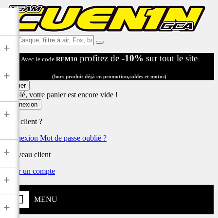
Ex:
+
Casque,
profitez de
-10%
sur tout le site
Avec le code
REM10
filtre
à
+
air,
(hors produit déjà en promotion,soldes et motos)
Fox,
Panier
batterie
Désolé, votre panier est encore vide !
...
Connexion
+
Déjà client ?
Connexion
Mot de passe oublié ?
+
Nouveau client
Créer un compte
+
MENU
+