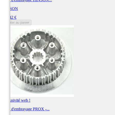
HINSON
Prix
411,42 €
Ajouter au panier
Exclusivité web !
Noix d'embrayage PROX -...