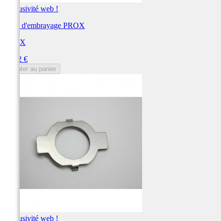
Exclusivité web !
Noix d'embrayage PROX
PROX
Prix
49,22 €
Ajouter au panier
Exclusivité web !