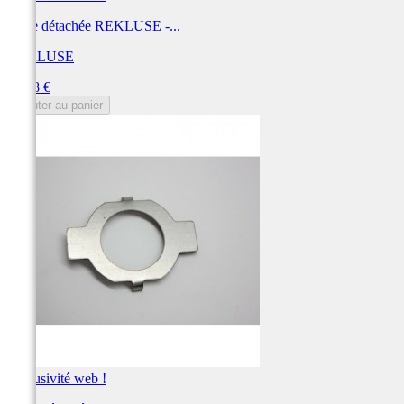
Pièce détachée REKLUSE -...
REKLUSE
Prix
10,88 €
Ajouter au panier
Exclusivité web !