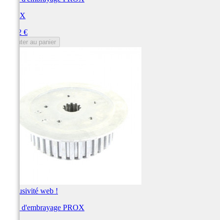
PROX
Prix
78,62 €
Ajouter au panier
Exclusivité web !
Noix d'embrayage PROX