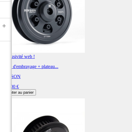
+
Exclusivité web !
Noix d'embrayage + plateau...
HINSON
Prix
684,00 €
Ajouter au panier