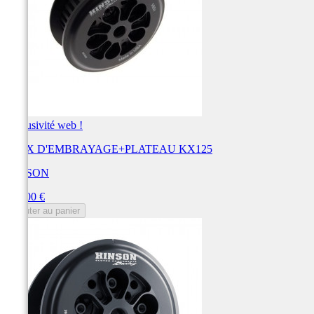
Exclusivité web !
NOIX D'EMBRAYAGE+PLATEAU KX125
HINSON
Prix
684,00 €
Ajouter au panier