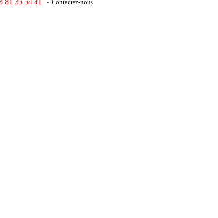
3 81 35 54 41
-
Contactez-nous