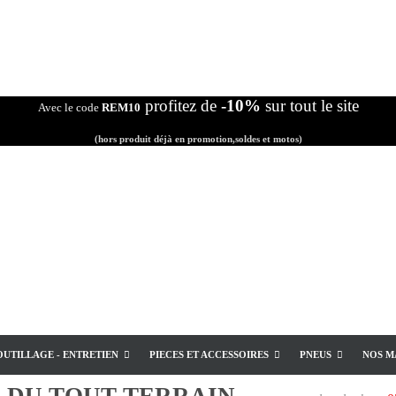
profitez de
-10%
sur tout le site
Avec le code
REM10
(hors produit déjà en promotion,soldes et motos)
OUTILLAGE - ENTRETIEN
PIECES ET ACCESSOIRES
PNEUS
NOS M
E
DU TOUT TERRAIN