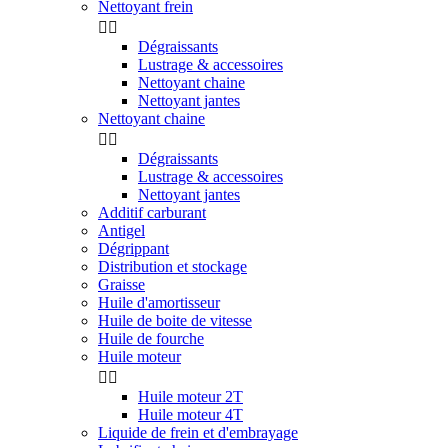
Nettoyant frein


Dégraissants
Lustrage & accessoires
Nettoyant chaine
Nettoyant jantes
Nettoyant chaine


Dégraissants
Lustrage & accessoires
Nettoyant jantes
Additif carburant
Antigel
Dégrippant
Distribution et stockage
Graisse
Huile d'amortisseur
Huile de boite de vitesse
Huile de fourche
Huile moteur


Huile moteur 2T
Huile moteur 4T
Liquide de frein et d'embrayage