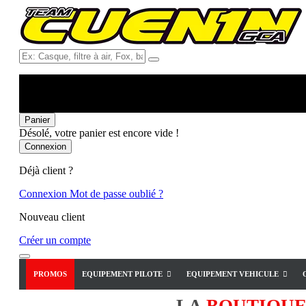
Ex:
Casque,
filtre
à
air,
Fox,
Panier
batterie
Désolé, votre panier est encore vide !
...
Connexion
Déjà client ?
Connexion
Mot de passe oublié ?
Nouveau client
Créer un compte
PROMOS
EQUIPEMENT PILOTE
EQUIPEMENT VEHICULE
LA
BOUTIQU