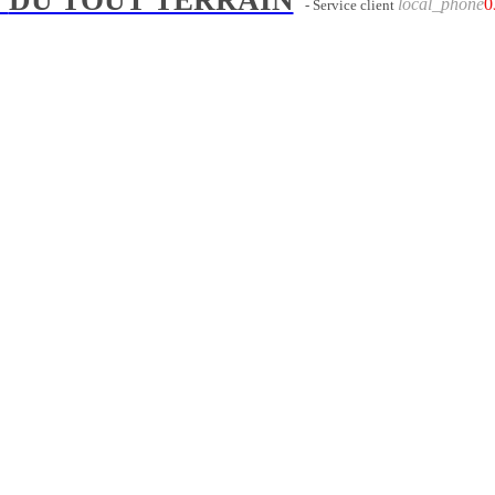
local_phone
0
- Service client