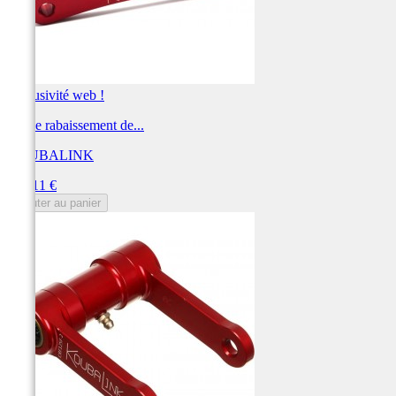
Exclusivité web !
Kit de rabaissement de...
KOUBALINK
Prix
250,11 €
Ajouter au panier