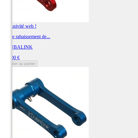
Exclusivité web !
Kit de rabaissement de...
KOUBALINK
Prix
250,00 €
Ajouter au panier