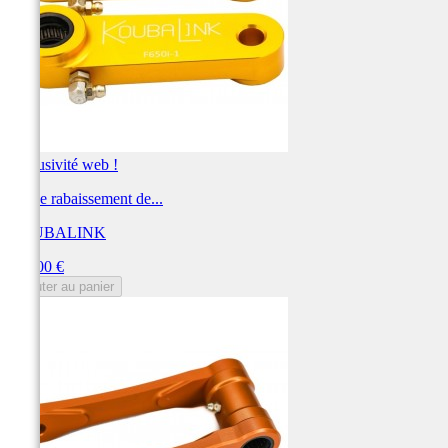
Exclusivité web !
Kit de rabaissement de...
KOUBALINK
Prix
250,00 €
Ajouter au panier