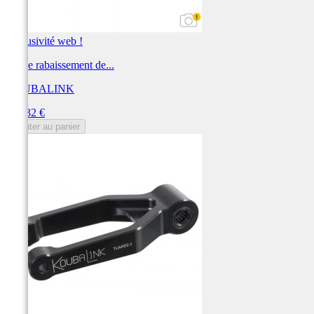
Exclusivité web !
Kit de rabaissement de...
KOUBALINK
Prix
279,32 €
Ajouter au panier