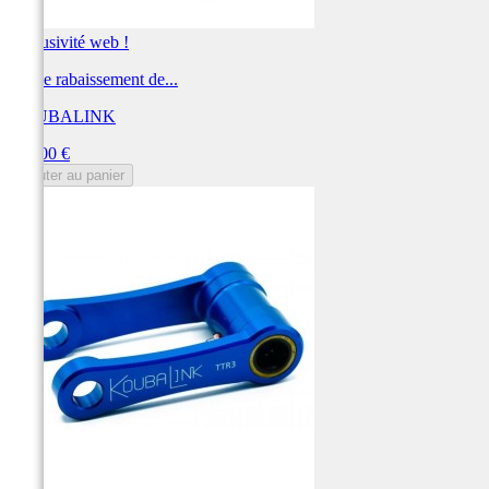
Exclusivité web !
Kit de rabaissement de...
KOUBALINK
Prix
250,00 €
Ajouter au panier