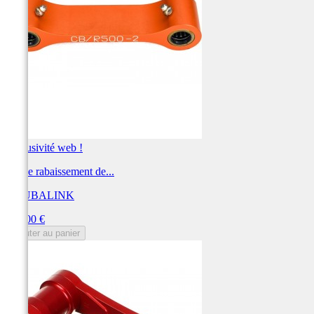
Exclusivité web !
Kit de rabaissement de...
KOUBALINK
Prix
250,00 €
Ajouter au panier