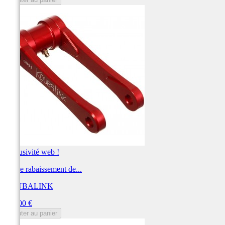
Exclusivité web !
Kit de rabaissement de...
KOUBALINK
Prix
250,00 €
Ajouter au panier