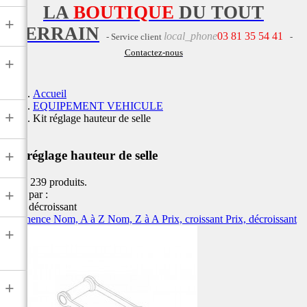
LA
BOUTIQUE
DU TOUT
+
TERRAIN
local_phone
03 81 35 54 41
- Service client
-
Contactez-nous
+
Accueil
EQUIPEMENT VEHICULE
+
Kit réglage hauteur de selle
+
Kit réglage hauteur de selle
Il y a 239 produits.
+
Trier par :
Prix, décroissant
Pertinence
Nom, A à Z
Nom, Z à A
Prix, croissant
Prix, décroissant
+
+