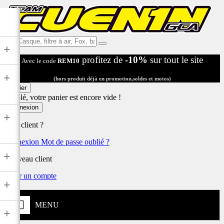
Ex:
+
Casque,
profitez de
-10%
sur tout le site
Avec le code
REM10
filtre
à
+
air,
(hors produit déjà en promotion,soldes et motos)
Fox,
Panier
batterie
Désolé, votre panier est encore vide !
...
Connexion
+
Déjà client ?
Connexion
Mot de passe oublié ?
+
Nouveau client
Créer un compte
+
MENU
+