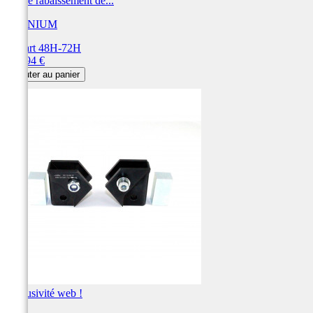
Kit de rabaissement de...
TECNIUM
Départ 48H-72H
Prix
269,94 €
Ajouter au panier
Exclusivité web !