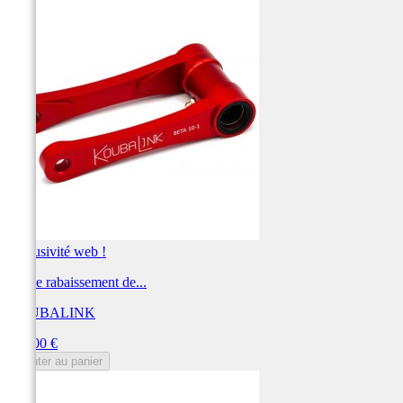
Exclusivité web !
Kit de rabaissement de...
KOUBALINK
Prix
250,00 €
Ajouter au panier