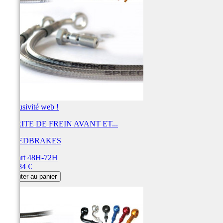
Exclusivité web !
DURITE DE FREIN AVANT ET...
SPEEDBRAKES
Départ 48H-72H
Prix
456,84 €
Ajouter au panier