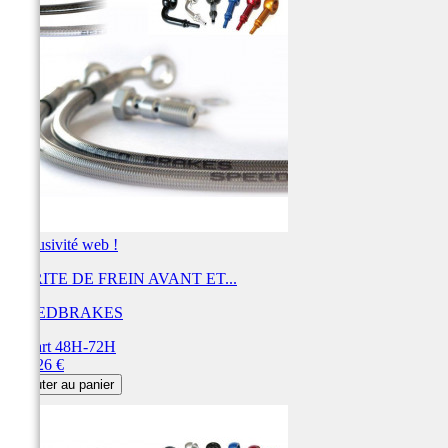
Exclusivité web !
DURITE DE FREIN AVANT ET...
SPEEDBRAKES
Départ 48H-72H
Prix
452,26 €
Ajouter au panier