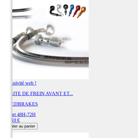
Exclusivité web !
DURITE DE FREIN AVANT ET...
SPEEDBRAKES
Départ 48H-72H
Prix
443,10 €
Ajouter au panier