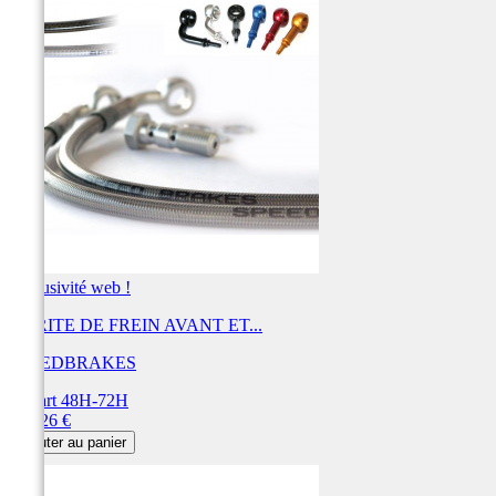
Exclusivité web !
DURITE DE FREIN AVANT ET...
SPEEDBRAKES
Départ 48H-72H
Prix
452,26 €
Ajouter au panier