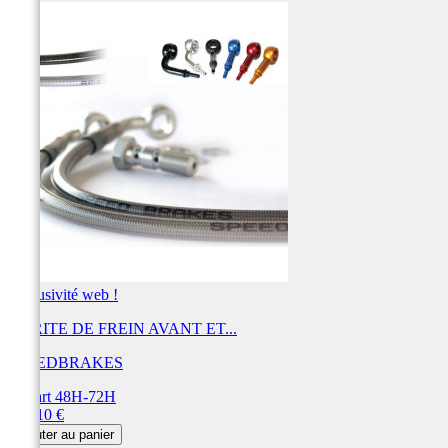
Exclusivité web !
DURITE DE FREIN AVANT ET...
SPEEDBRAKES
Départ 48H-72H
Prix
443,10 €
Ajouter au panier