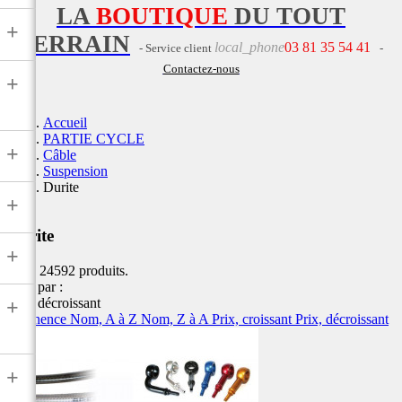
LA
BOUTIQUE
DU TOUT
+
TERRAIN
local_phone
03 81 35 54 41
- Service client
-
Contactez-nous
+
Accueil
PARTIE CYCLE
+
Câble
Suspension
Durite
+
Durite
+
Il y a 24592 produits.
Trier par :
Prix, décroissant
+
Pertinence
Nom, A à Z
Nom, Z à A
Prix, croissant
Prix, décroissant
+