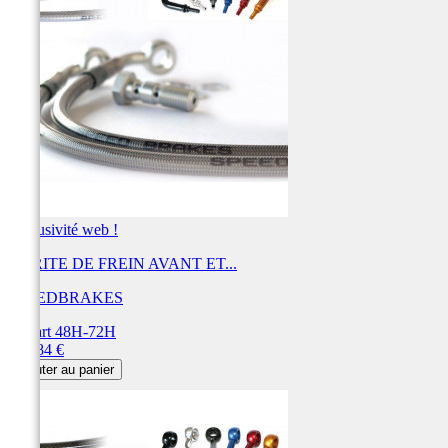
Exclusivité web !
DURITE DE FREIN AVANT ET...
SPEEDBRAKES
Départ 48H-72H
Prix
456,84 €
Ajouter au panier