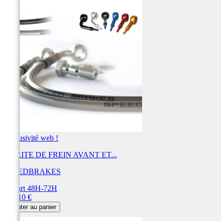
Exclusivité web !
DURITE DE FREIN AVANT ET...
SPEEDBRAKES
Départ 48H-72H
Prix
443,10 €
Ajouter au panier