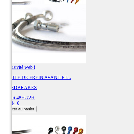
Exclusivité web !
DURITE DE FREIN AVANT ET...
SPEEDBRAKES
Départ 48H-72H
Prix
456,84 €
Ajouter au panier