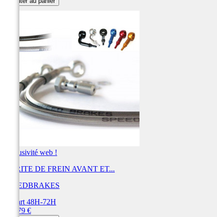
Ajouter au panier
Exclusivité web !
DURITE DE FREIN AVANT ET...
SPEEDBRAKES
Départ 48H-72H
Prix
438,79 €