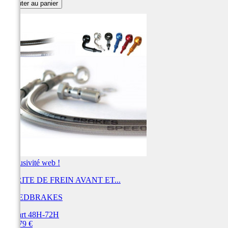
Ajouter au panier
Exclusivité web !
DURITE DE FREIN AVANT ET...
SPEEDBRAKES
Départ 48H-72H
Prix
438,79 €