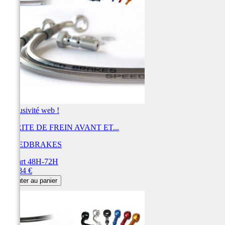
Exclusivité web !
DURITE DE FREIN AVANT ET...
SPEEDBRAKES
Départ 48H-72H
Prix
456,84 €
Ajouter au panier