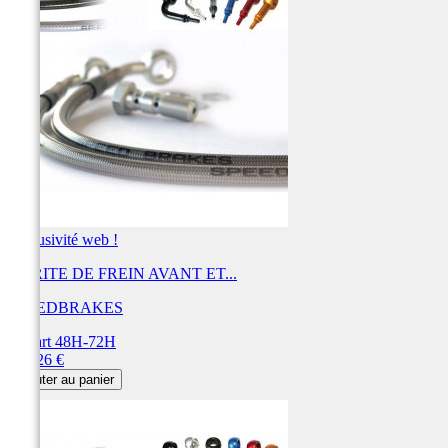
Exclusivité web !
DURITE DE FREIN AVANT ET...
SPEEDBRAKES
Départ 48H-72H
Prix
452,26 €
Ajouter au panier