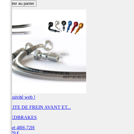
Ajouter au panier
Exclusivité web !
DURITE DE FREIN AVANT ET...
SPEEDBRAKES
Départ 48H-72H
Prix
438,79 €