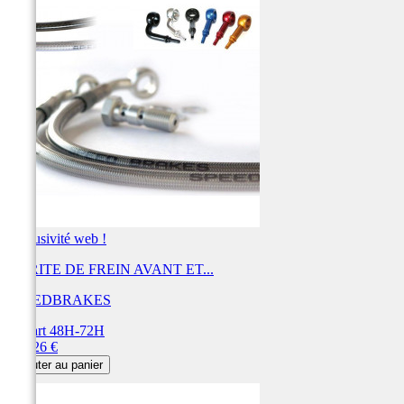
Exclusivité web !
DURITE DE FREIN AVANT ET...
SPEEDBRAKES
Départ 48H-72H
Prix
452,26 €
Ajouter au panier