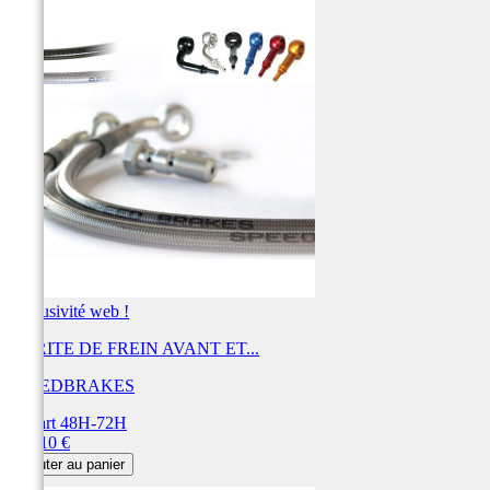
Exclusivité web !
DURITE DE FREIN AVANT ET...
SPEEDBRAKES
Départ 48H-72H
Prix
443,10 €
Ajouter au panier