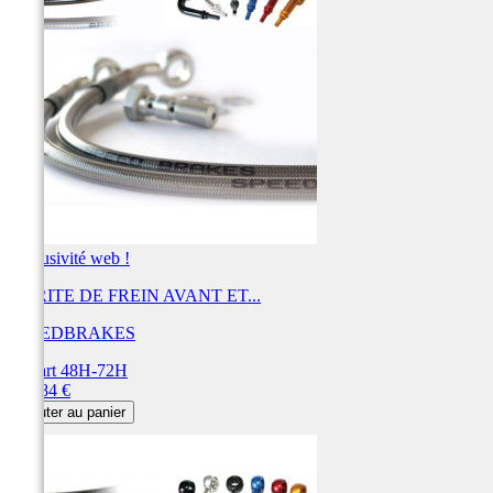
Exclusivité web !
DURITE DE FREIN AVANT ET...
SPEEDBRAKES
Départ 48H-72H
Prix
456,84 €
Ajouter au panier