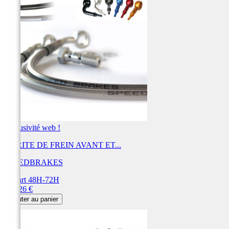
Exclusivité web !
DURITE DE FREIN AVANT ET...
SPEEDBRAKES
Départ 48H-72H
Prix
452,26 €
Ajouter au panier