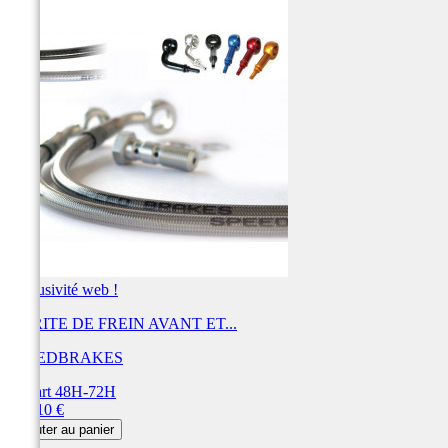
Exclusivité web !
DURITE DE FREIN AVANT ET...
SPEEDBRAKES
Départ 48H-72H
Prix
443,10 €
Ajouter au panier