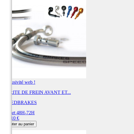
Exclusivité web !
DURITE DE FREIN AVANT ET...
SPEEDBRAKES
Départ 48H-72H
Prix
443,10 €
Ajouter au panier