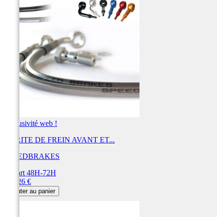
Exclusivité web !
DURITE DE FREIN AVANT ET...
SPEEDBRAKES
Départ 48H-72H
Prix
452,26 €
Ajouter au panier