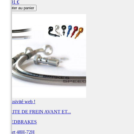
Prix
405,91 €
Ajouter au panier
Exclusivité web !
DURITE DE FREIN AVANT ET...
SPEEDBRAKES
Départ 48H-72H