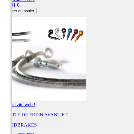
Prix
405,91 €
Ajouter au panier
Exclusivité web !
DURITE DE FREIN AVANT ET...
SPEEDBRAKES