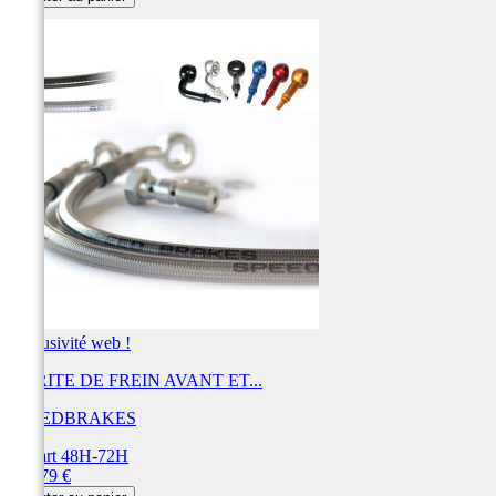
Exclusivité web !
DURITE DE FREIN AVANT ET...
SPEEDBRAKES
Départ 48H-72H
Prix
438,79 €