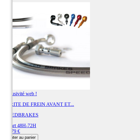
Exclusivité web !
DURITE DE FREIN AVANT ET...
SPEEDBRAKES
Départ 48H-72H
Prix
438,79 €
Ajouter au panier