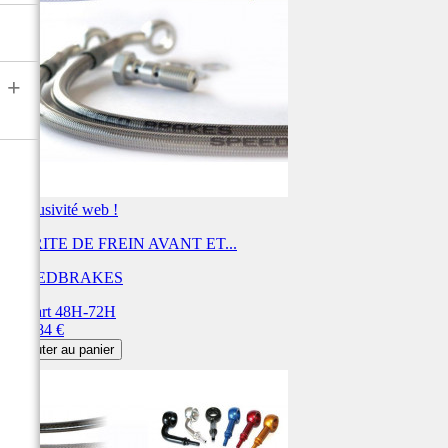
+
Exclusivité web !
DURITE DE FREIN AVANT ET...
SPEEDBRAKES
Départ 48H-72H
Prix
456,84 €
Ajouter au panier