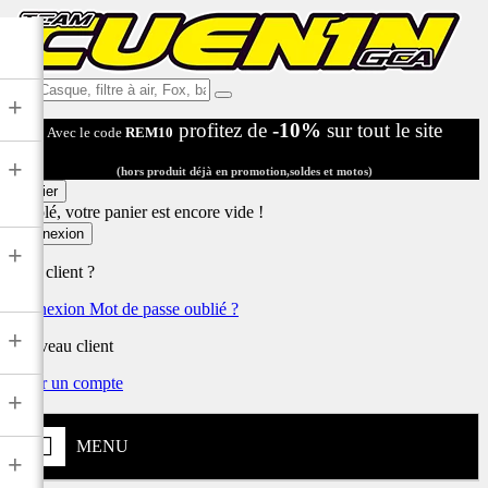
Ex:
+
Casque,
profitez de
-10%
sur tout le site
Avec le code
REM10
filtre
à
+
air,
(hors produit déjà en promotion,soldes et motos)
Fox,
Panier
batterie
Désolé, votre panier est encore vide !
...
Connexion
+
Déjà client ?
Connexion
Mot de passe oublié ?
+
Nouveau client
Créer un compte
+
MENU
+