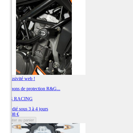
Exclusivité web !
Tampons de protection R&G...
R&G RACING
Expédié sous 3 à 4 jours
Prix
204,08 €
Ajouter au panier