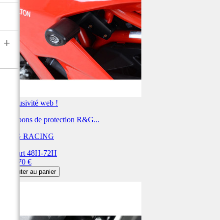
+
Exclusivité web !
Tampons de protection R&G...
R&G RACING
Départ 48H-72H
Prix
430,70 €
Ajouter au panier