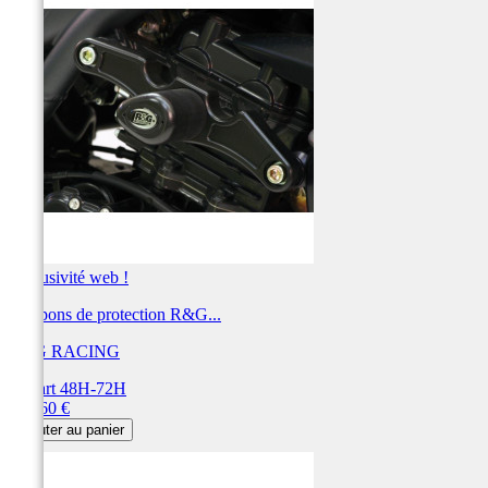
Exclusivité web !
Tampons de protection R&G...
R&G RACING
Départ 48H-72H
Prix
283,60 €
Ajouter au panier