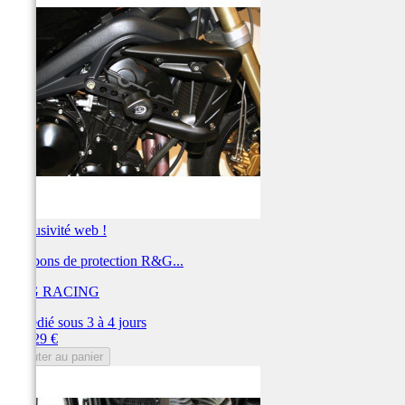
Exclusivité web !
Tampons de protection R&G...
R&G RACING
Expédié sous 3 à 4 jours
Prix
225,29 €
Ajouter au panier