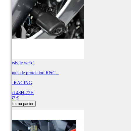
Exclusivité web !
Tampons de protection R&G...
R&G RACING
Départ 48H-72H
Prix
381,67 €
Ajouter au panier