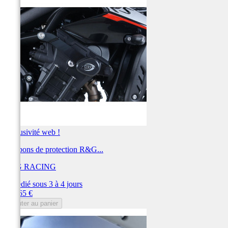
Exclusivité web !
Tampons de protection R&G...
R&G RACING
Expédié sous 3 à 4 jours
Prix
275,65 €
Ajouter au panier