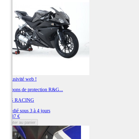
Exclusivité web !
Tampons de protection R&G...
R&G RACING
Expédié sous 3 à 4 jours
Prix
239,87 €
Ajouter au panier