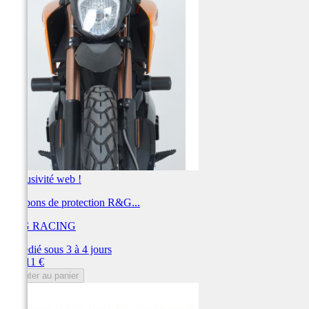
Exclusivité web !
Tampons de protection R&G...
R&G RACING
Expédié sous 3 à 4 jours
Prix
200,11 €
Ajouter au panier