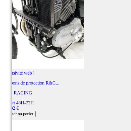
Exclusivité web !
Tampons de protection R&G...
R&G RACING
Départ 48H-72H
Prix
221,32 €
Ajouter au panier