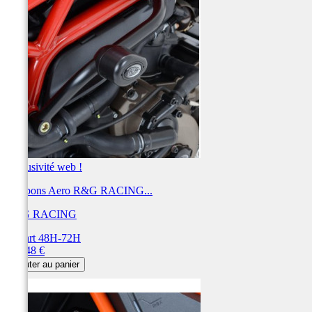
Exclusivité web !
Tampons Aero R&G RACING...
R&G RACING
Départ 48H-72H
Prix
303,48 €
Ajouter au panier