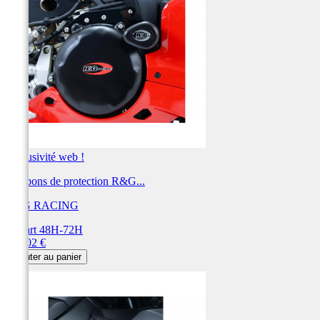
Exclusivité web !
Tampons de protection R&G...
R&G RACING
Départ 48H-72H
Prix
379,02 €
Ajouter au panier