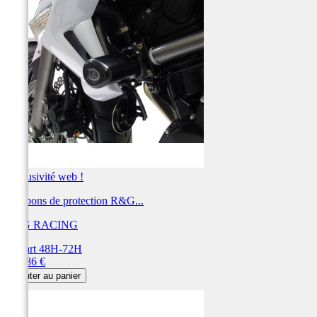
Exclusivité web !
Tampons de protection R&G...
R&G RACING
Départ 48H-72H
Prix
296,86 €
Ajouter au panier