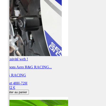
Exclusivité web !
Tampons Aero R&G RACING...
R&G RACING
Départ 48H-72H
Prix
237,22 €
Ajouter au panier