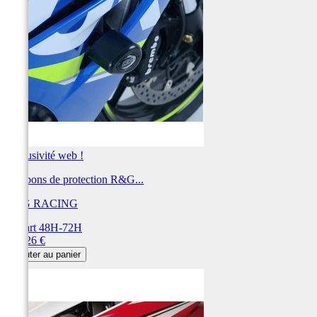
Exclusivité web !
Tampons de protection R&G...
R&G RACING
Départ 48H-72H
Prix
339,26 €
Ajouter au panier