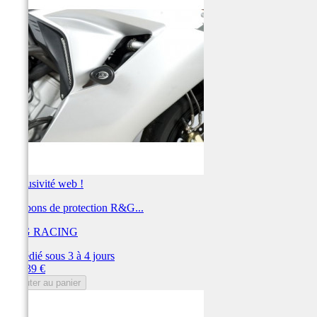
Exclusivité web !
Tampons de protection R&G...
R&G RACING
Expédié sous 3 à 4 jours
Prix
262,39 €
Ajouter au panier