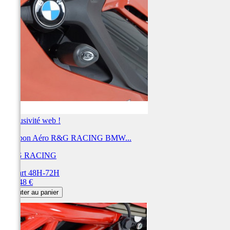
Exclusivité web !
Tampon Aéro R&G RACING BMW...
R&G RACING
Départ 48H-72H
Prix
303,48 €
Ajouter au panier