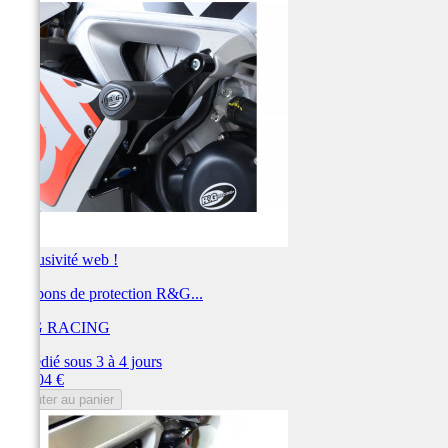
Exclusivité web !
Tampons de protection R&G...
R&G RACING
Expédié sous 3 à 4 jours
Prix
212,04 €
Ajouter au panier