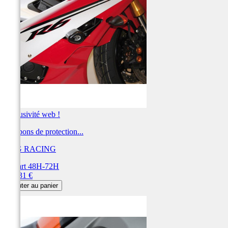
Exclusivité web !
Tampons de protection...
R&G RACING
Départ 48H-72H
Prix
331,31 €
Ajouter au panier