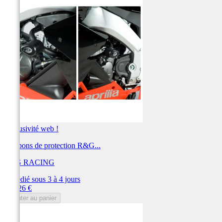
Exclusivité web !
Tampons de protection R&G...
R&G RACING
Expédié sous 3 à 4 jours
Prix
229,26 €
Ajouter au panier