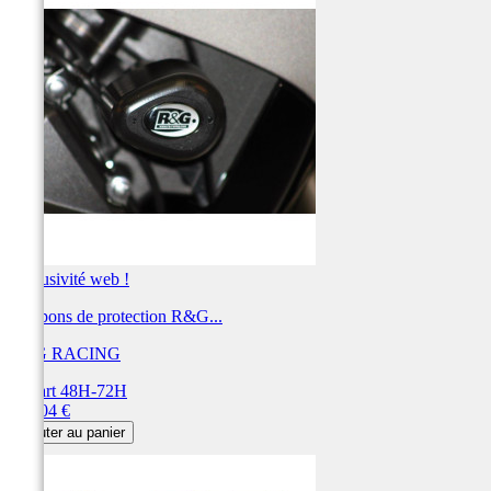
Exclusivité web !
Tampons de protection R&G...
R&G RACING
Départ 48H-72H
Prix
212,04 €
Ajouter au panier