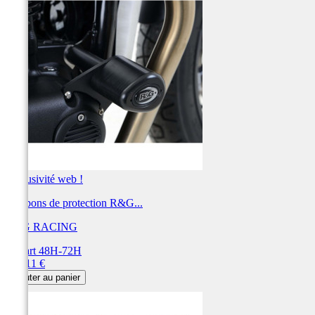
Exclusivité web !
Tampons de protection R&G...
R&G RACING
Départ 48H-72H
Prix
200,11 €
Ajouter au panier