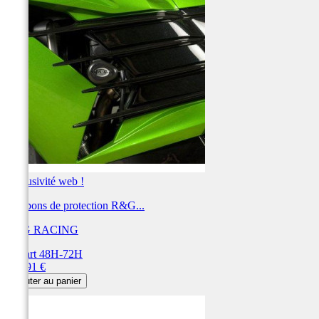
Exclusivité web !
Tampons de protection R&G...
R&G RACING
Départ 48H-72H
Prix
231,91 €
Ajouter au panier