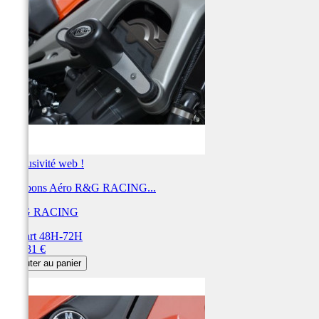
Exclusivité web !
Tampons Aéro R&G RACING...
R&G RACING
Départ 48H-72H
Prix
331,31 €
Ajouter au panier