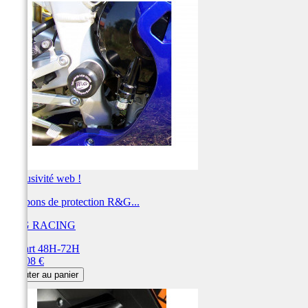
Exclusivité web !
Tampons de protection R&G...
R&G RACING
Départ 48H-72H
Prix
204,08 €
Ajouter au panier