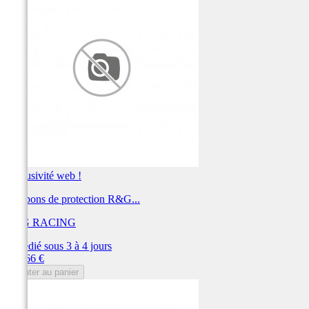
Exclusivité web !
Tampons de protection R&G...
R&G RACING
Expédié sous 3 à 4 jours
Prix
218,66 €
Ajouter au panier