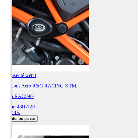
Exclusivité web !
Tampons Aero R&G RACING KTM...
R&G RACING
Départ 48H-72H
Prix
303,48 €
Ajouter au panier