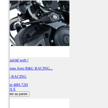
Exclusivité web !
Tampons Aero R&G RACING...
R&G RACING
Départ 48H-72H
Prix
216,01 €
Ajouter au panier