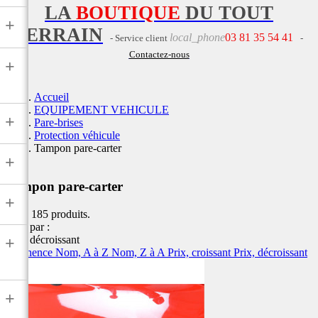
LA
BOUTIQUE
DU TOUT
+
TERRAIN
local_phone
03 81 35 54 41
- Service client
-
Contactez-nous
+
Accueil
EQUIPEMENT VEHICULE
+
Pare-brises
Protection véhicule
Tampon pare-carter
+
Tampon pare-carter
+
Il y a 185 produits.
Trier par :
Prix, décroissant
+
Pertinence
Nom, A à Z
Nom, Z à A
Prix, croissant
Prix, décroissant
+