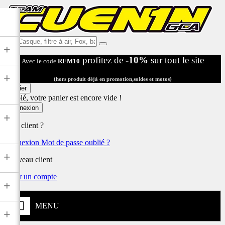
Ex:
+
Casque,
profitez de
-10%
sur tout le site
Avec le code
REM10
filtre
à
+
air,
(hors produit déjà en promotion,soldes et motos)
Fox,
Panier
batterie
Désolé, votre panier est encore vide !
...
Connexion
+
Déjà client ?
Connexion
Mot de passe oublié ?
+
Nouveau client
Créer un compte
+
MENU
+