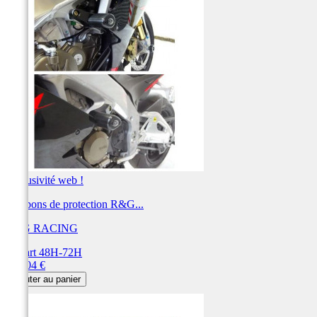
Exclusivité web !
Tampons de protection R&G...
R&G RACING
Départ 48H-72H
Prix
212,04 €
Ajouter au panier