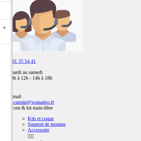
air,
Fox,
batterie
...
+

03 81 35 54 41
Du mardi au samedi
de 09h à 12h - 14h à 18h
Par email
team-cuenin@wanadoo.fr
Intercom & kit main-libre
Kits et coque
Support de montag
Accessoire

