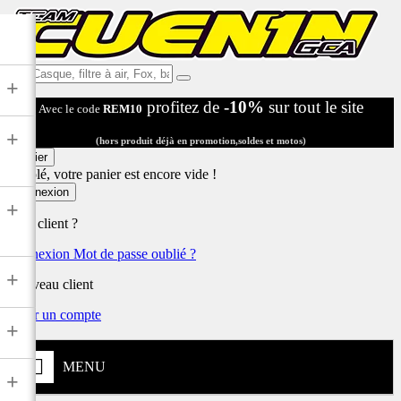
Ex:
+
Casque,
profitez de
-10%
sur tout le site
Avec le code
REM10
filtre
à
+
air,
(hors produit déjà en promotion,soldes et motos)
Fox,
Panier
batterie
Désolé, votre panier est encore vide !
...
Connexion
+
Déjà client ?
Connexion
Mot de passe oublié ?
+
Nouveau client
Créer un compte
+
MENU
+