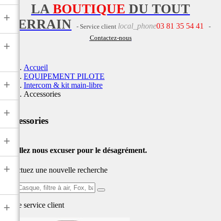
LA
BOUTIQUE
DU TOUT
+
TERRAIN
local_phone
03 81 35 54 41
- Service client
-
Contactez-nous
+
Accueil
EQUIPEMENT PILOTE
+
Intercom & kit main-libre
Accessories
+
Accessories
+
Veuillez nous excuser pour le désagrément.
+
Effectuez une nouvelle recherche
Ex:
Casque,
Notre service
client
+
filtre
à