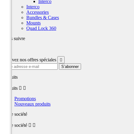
Interco
Interco
Accessories
Bundles & Cases
Mounts
Quad Lock 360
Nous suivre
Facebook
Recevez nos offres spéciales

produits
produits


Promotions
Nouveaux produits
Notre société
Notre société

