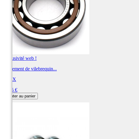
Exclusivité web !
Roulement de vilebrequin...
PROX
Prix
61,95 €
Ajouter au panier