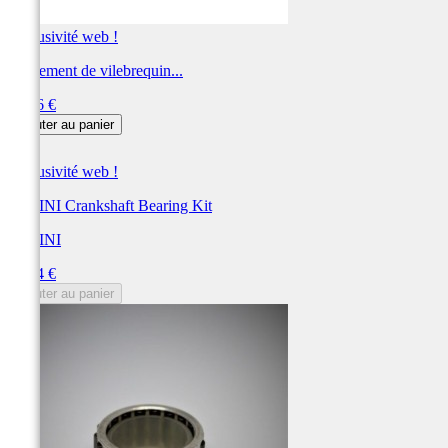
Exclusivité web !
Roulement de vilebrequin...
Prix
52,66 €
Ajouter au panier
Exclusivité web !
POLINI Crankshaft Bearing Kit
POLINI
Prix
52,24 €
Ajouter au panier