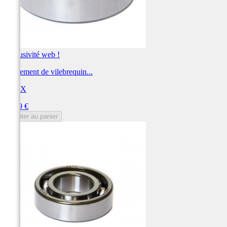
Exclusivité web !
Roulement de vilebrequin...
PROX
Prix
24,99 €
Ajouter au panier