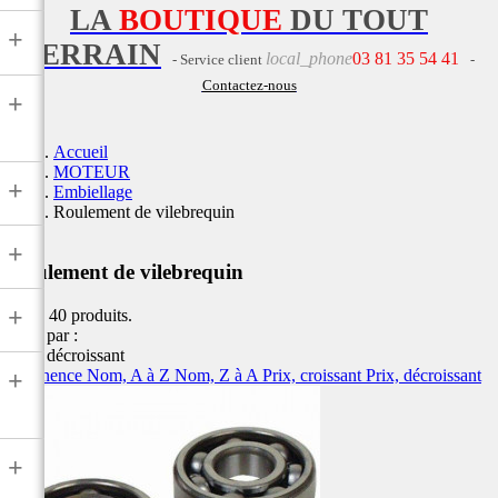
LA
BOUTIQUE
DU TOUT
+
TERRAIN
local_phone
03 81 35 54 41
- Service client
-
Contactez-nous
+
Accueil
MOTEUR
+
Embiellage
Roulement de vilebrequin
+
Roulement de vilebrequin
+
Il y a 40 produits.
Trier par :
Prix, décroissant
Pertinence
Nom, A à Z
Nom, Z à A
Prix, croissant
Prix, décroissant
+
+