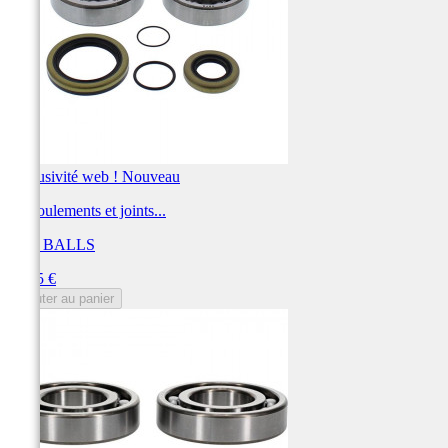
Exclusivité web !
Nouveau
Kit roulements et joints...
ALL BALLS
Prix
99,65 €
Ajouter au panier