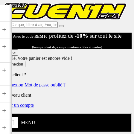
Ex:
+
Casque,
profitez de
-10%
sur tout le site
Avec le code
REM10
filtre
à
+
air,
(hors produit déjà en promotion,soldes et motos)
Fox,
Panier
batterie
Désolé, votre panier est encore vide !
...
Connexion
+
Déjà client ?
Connexion
Mot de passe oublié ?
+
Nouveau client
Créer un compte
+
MENU
+