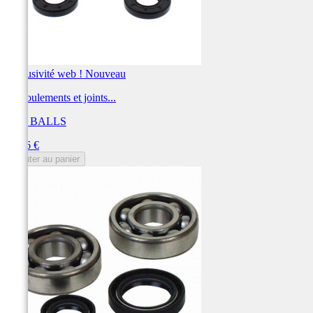
Exclusivité web !
Nouveau
Kit roulements et joints...
ALL BALLS
Prix
59,96 €
Ajouter au panier