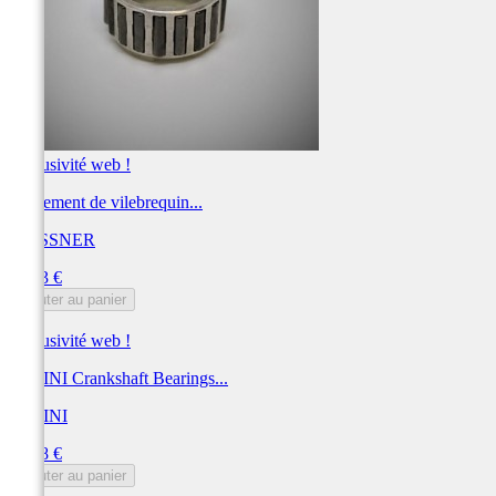
Exclusivité web !
Roulement de vilebrequin...
WOSSNER
Prix
50,33 €
Ajouter au panier
Exclusivité web !
POLINI Crankshaft Bearings...
POLINI
Prix
39,98 €
Ajouter au panier