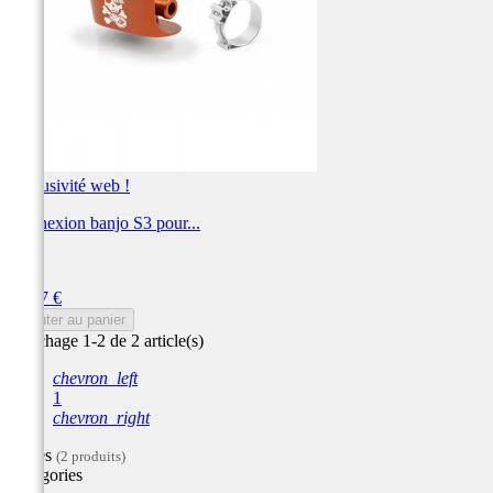
Exclusivité web !
Connexion banjo S3 pour...
S3
Prix
31,47 €
Ajouter au panier
Affichage 1-2 de 2 article(s)
chevron_left
1
chevron_right
Filtres
(2 produits)
Catégories