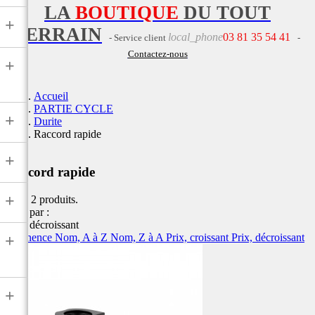
LA
BOUTIQUE
DU TOUT
+
TERRAIN
local_phone
03 81 35 54 41
- Service client
-
Contactez-nous
+
Accueil
PARTIE CYCLE
+
Durite
Raccord rapide
+
Raccord rapide
+
Il y a 2 produits.
Trier par :
Prix, décroissant
Pertinence
Nom, A à Z
Nom, Z à A
Prix, croissant
Prix, décroissant
+
+