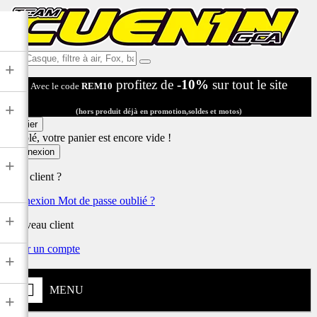
Ex:
+
Casque,
profitez de
-10%
sur tout le site
Avec le code
REM10
filtre
à
+
air,
(hors produit déjà en promotion,soldes et motos)
Fox,
Panier
batterie
Désolé, votre panier est encore vide !
...
Connexion
+
Déjà client ?
Connexion
Mot de passe oublié ?
+
Nouveau client
Créer un compte
+
MENU
+