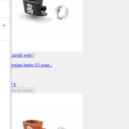
+
Exclusivité web !
Connexion banjo S3 pour...
S3
Prix
31,47 €
Ajouter au panier