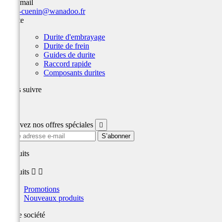
Par email
team-cuenin@wanadoo.fr
Durite
Durite d'embrayage
Durite de frein
Guides de durite
Raccord rapide
Composants durites
Nous suivre
Facebook
Recevez nos offres spéciales

produits
produits


Promotions
Nouveaux produits
Notre société